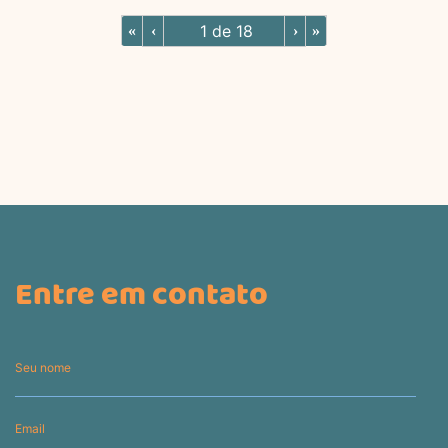
«
‹
›
»
Entre em contato
Seu nome
Email