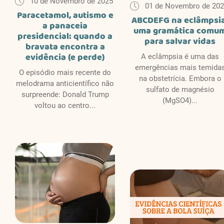
10 de Novembro de 2025
01 de Novembro de 20
Paracetamol, autismo e
ABCDEFG na eclâmpsia
a panaceia
uma gramática comu
presidencial: quando a
para salvar vidas
bravata encontra a
evidência (e perde)
A eclâmpsia é uma das
emergências mais temida
O episódio mais recente do
na obstetrícia. Embora o
melodrama anticientífico não
sulfato de magnésio
surpreende: Donald Trump
(MgSO4)...
voltou ao centro...